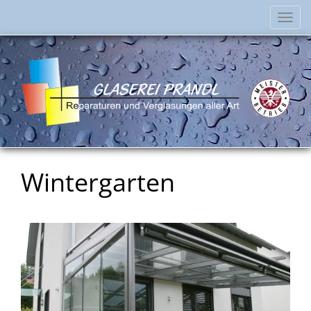
Navi
einb
Wintergarten