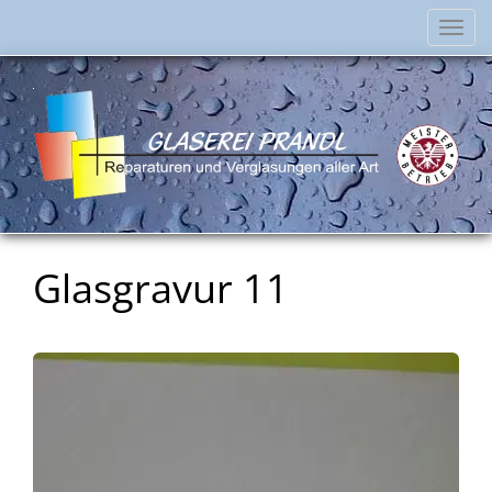
Navi
einb
Glasgravur 11